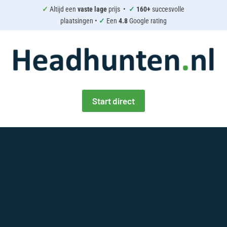
✓
Altijd een
vaste lage
prijs •
✓
160+
succesvolle
plaatsingen •
✓
Een
4.8
Google rating
Start direct