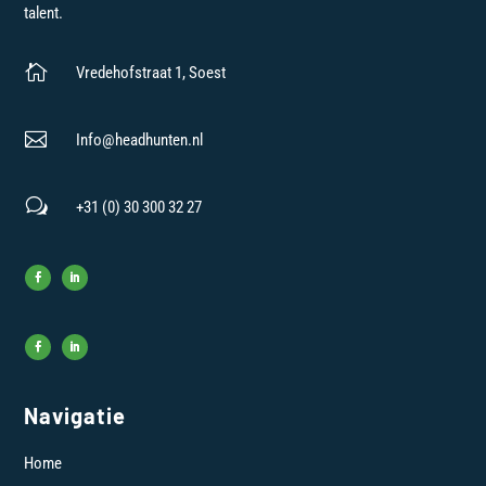
talent.

Vredehofstraat 1, Soest

Info@headhunten.nl
w
+31 (0) 30 300 32 27
Navigatie
Home