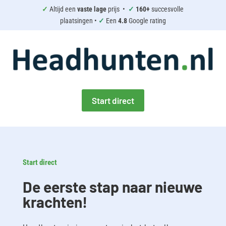
✓
Altijd een
vaste lage
prijs •
✓
160+
succesvolle
plaatsingen •
✓
Een
4.8
Google rating
Start direct
Start direct
De eerste stap naar nieuwe
krachten!