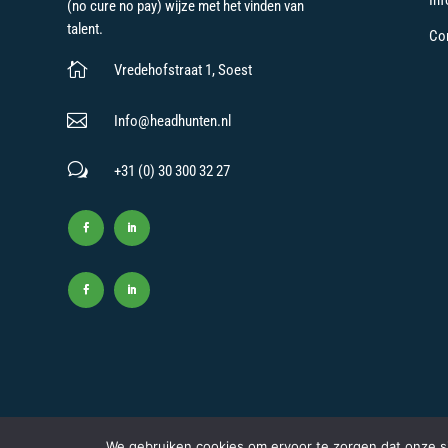
Inf
(no cure no pay) wijze met het vinden van
talent.
Co

Vredehofstraat 1, Soest

Info@headhunten.nl
w
+31 (0) 30 300 32 27
Copyright © 2021-2025 – Headhunten.nl
We gebruiken cookies om ervoor te zorgen dat onze sit