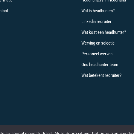
ormatie
Headhunters in Nederland
ntact
Wat is headhunten?
Linkedin recruiter
Wat kost een headhunter?
Werving en selectie
Personeel werven
Ons headhunter team
Wat betekent recruiter?
Privacyverklaring
|
Disclaimer
|
Algemene voorwaarden
e zo soepel mogelijk draait. Als je doorgaat met het gebruiken van dez