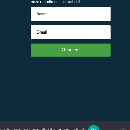
onze recruitment nieuwsbrief.
Abonneer
Webontwerp door
SDG Works
e site, gaan we ervan uit dat je ermee instemt.
Ok