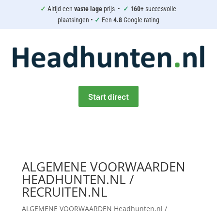
✓
Altijd een
vaste lage
prijs •
✓
160+
succesvolle
plaatsingen •
✓
Een
4.8
Google rating
Start direct
ALGEMENE VOORWAARDEN
HEADHUNTEN.NL /
RECRUITEN.NL
ALGEMENE VOORWAARDEN Headhunten.nl /