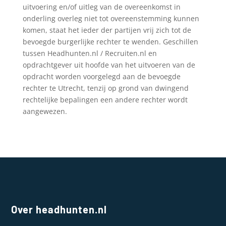
uitvoering en/of uitleg van de overeenkomst in
onderling overleg niet tot overeenstemming kunnen
komen, staat het ieder der partijen vrij zich tot de
bevoegde burgerlijke rechter te wenden. Geschillen
tussen Headhunten.nl / Recruiten.nl en
opdrachtgever uit hoofde van het uitvoeren van de
opdracht worden voorgelegd aan de bevoegde
rechter te Utrecht, tenzij op grond van dwingend
rechtelijke bepalingen een andere rechter wordt
aangewezen.
Over headhunten.nl