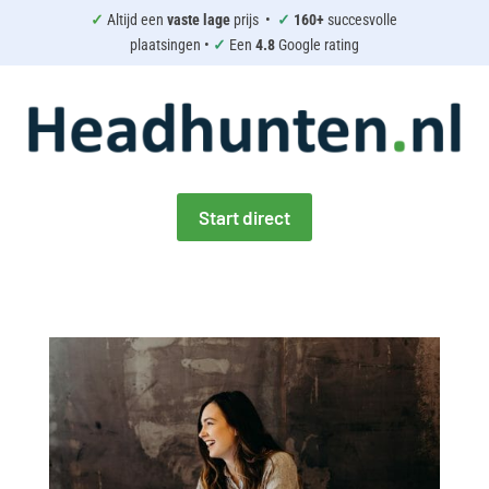
✓
Altijd een
vaste lage
prijs •
✓
160+
succesvolle
plaatsingen •
✓
Een
4.8
Google rating
Start direct