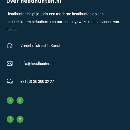
Over headhunten.nl
Headhunten helpt jou, als een moderne headhunter, op een
makkelijker en betaalbare (no cure no pay) wijze met het vinden van
talent.

Vredehofstraat 1, Soest

Info@headhunten.nl
w
+31 (0) 30 300 32 27