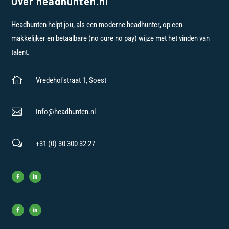
Over headhunten.nl
Headhunten helpt jou, als een moderne headhunter, op een
makkelijker en betaalbare (no cure no pay) wijze met het vinden van
talent.

Vredehofstraat 1, Soest

Info@headhunten.nl
w
+31 (0) 30 300 32 27