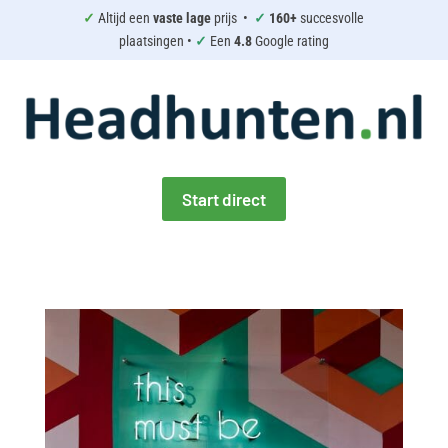
✓
Altijd een
vaste lage
prijs •
✓
160+
succesvolle
plaatsingen •
✓
Een
4.8
Google rating
Start direct