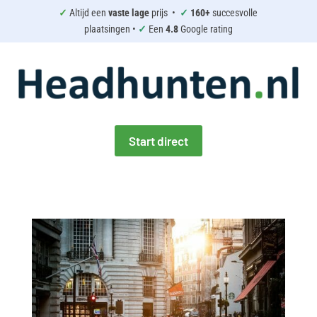
✓
Altijd een
vaste lage
prijs •
✓
160+
succesvolle
plaatsingen •
✓
Een
4.8
Google rating
Start direct